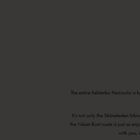
The entire Falsterbo Peninsula is 
It’s not only the Skåneleden hikin
the
Näset Runt
route is just as en
with you, i