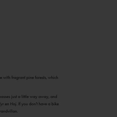
e with fragrant pine forests, which
 passes just a little way away, and
yr en Hoj
. If you don’t have a bike
trandvillan.