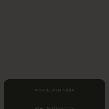
AVSKILT MEN NÄRA
45 minuter till Köpenhamn