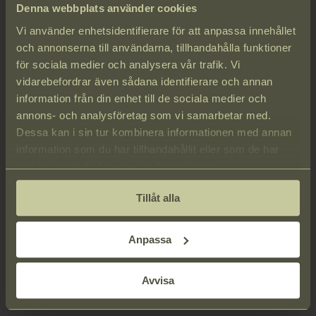
Denna webbplats använder cookies
Vi använder enhetsidentifierare för att anpassa innehållet
KONFERENS PÅ
och annonserna till användarna, tillhandahålla funktioner
för sociala medier och analysera vår trafik. Vi
STRANDVILLAN
vidarebefordrar även sådana identifierare och annan
information från din enhet till de sociala medier och
annons- och analysföretag som vi samarbetar med.
Boka din konferens eller kick-off hos oss och låt havet bli både ert
Dessa kan i sin tur kombinera informationen med annan
sällskap och inspirationskälla. Här möts ni i en avskild och privat
information som du har tillhandahållit eller som de har
miljö, perfekt för fokuserade samtal, effektiva möten och starkare
samlat in när du har använt deras tjänster.
teamkänsla – helt utan störande moment. En upplevelse som ger
Tillåt alla
resultat.
Anpassa
Avvisa