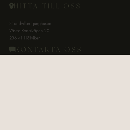
HITTA TILL OSS
Strandvillan Ljunghusen
Västra Kanalvägen 20
236 41 Höllviken
KONTAKTA OSS
Email:
info@strandvillan.com
Telefon:
+ 46 (0)40 45 88 11
HÅLL DIG
UPPDATERAD MED