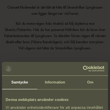
Oavsett färdmedel är det lätt att hitta till Strandvillan Ljunghusen
som ligger längst ner vid havet.
Kör du motorvägen från Malmö så följ skyltarna mot
Skanör/Falsterbo. När du har passerat Höllviken kör du bron över
Falsterbokanalen till Ljunghusen. Ta därefter första vägen till vänster
direkt efter bron (Västra Kanalvägen), och följ kanalen mot piren.
Vid vägens slut hittar du Strandvillan Ljunghusen.
Samtycke
Information
Om
Denna webbplats använder cookies
Vi använder enhetsidentifierare för att anpassa innehållet