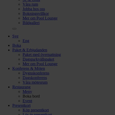
Våra rum
Jobba hos oss
Bokningsvillkor
Mer om Pool Lounge
Bildgalleri
Sve
Eng
Boka
Paket & Erbjudanden
Paket med övernattning
Dagspa/kvällspaket
Mer om Pool Lounge
Konferens & Möten
Dygnskonferens
Dagskonferens
Våra mötesrum
Restaurang
Meny
Boka bord
Event
Presentkort
Köp presentkort
Lös in presentkort