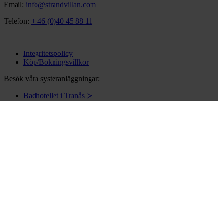
Email:
info@strandvillan.com
Telefon:
+ 46 (0)40 45 88 11
Integritetspolicy
Köp/Bokningsvillkor
Besök våra systeranläggningar:
Badhotellet i Tranås ≻
Hedenlundaslott ≻
Sturup Raceway ≻
Ändra dina kakinställningar
HÅLL DIG UPPDATERAD MED VÅRT
NYHETSBREV
Jag samtycker att mina personuppgifter lagras enligt