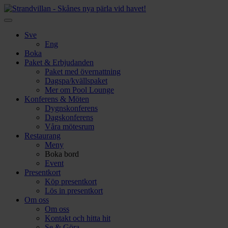
Sve
Eng
Boka
Paket & Erbjudanden
Paket med övernattning
Dagspa/kvällspaket
Mer om Pool Lounge
Konferens & Möten
Dygnskonferens
Dagskonferens
Våra mötesrum
Restaurang
Meny
Boka bord
Event
Presentkort
Köp presentkort
Lös in presentkort
Om oss
Om oss
Kontakt och hitta hit
Se & Göra