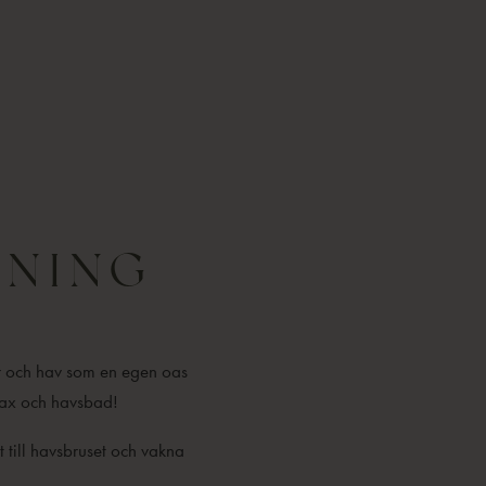
TNING
ar och hav som en egen oas
elax och havsbad!
 till havsbruset och vakna