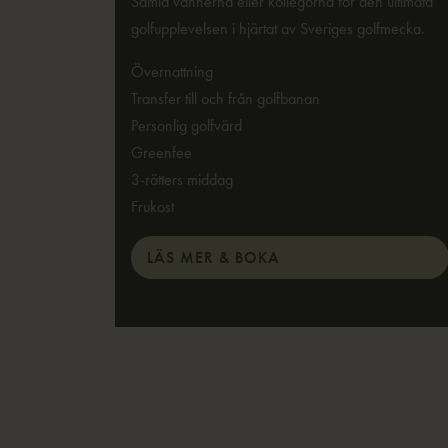
Samla vännerna eller kollegorna för den ultimata
golfupplevelsen i hjärtat av Sveriges golfmecka.
Övernattning
Transfer till och från golfbanan
Personlig golfvärd
Greenfee
3-rätters middag
Frukost
LÄS MER & BOKA