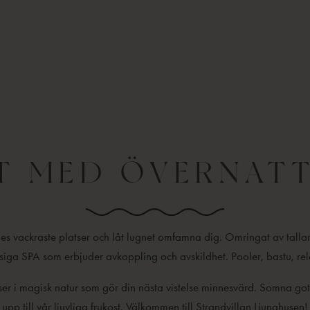
T MED ÖVERNAT
es vackraste platser och låt lugnet omfamna dig. Omringat av tall
ysiga SPA som erbjuder avkoppling och avskildhet. Pooler, bastu, r
r i magisk natur som gör din nästa vistelse minnesvärd. Somna gott
upp till vår ljuvliga frukost. Välkommen till Strandvillan Ljunghusen!