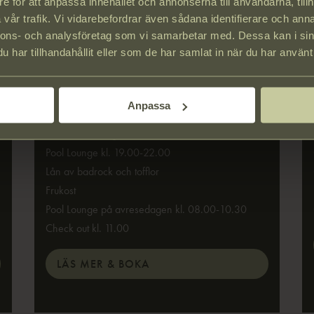
e för att anpassa innehållet och annonserna till användarna, tillh
vår trafik. Vi vidarebefordrar även sådana identifierare och anna
POOLNIGHT AT STRAND
nnons- och analysföretag som vi samarbetar med. Dessa kan i sin
har tillhandahållit eller som de har samlat in när du har använt 
Njut av middag först, koppla därefter av i vårt spa.
Check in kl. 15.00
Anpassa
Övernattning
3‑rätters middag från kl. 17.30
Pool Lounge kl. 19.00-22.00
Lån av badrock och tofflor
Frukost
Pool Lounge på avresedagen kl. 08.00-10.30
Check out kl. 11.00
LÄS MER & BOKA