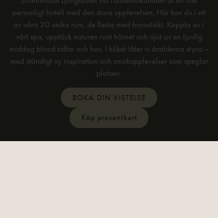
Strandvillan Ljunghusen vid Falsterbokanalen är ett litet
personligt hotell med den stora upplevelsen. Här bor du i ett
av våra 20 unika rum, de flesta med havsutsikt. Koppla av i
vårt spa, upptäck naturen runt hörnet och njut av en ljuvlig
middag bland tallar och hav. I köket låter vi årstiderna styra –
med ständigt ny inspiration och smakupplevelser som speglar
platsen.
BOKA DIN VISTELSE
Köp presentkort