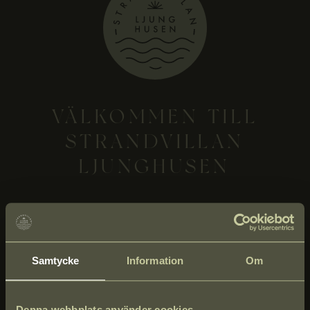
VÄLKOMMEN TILL
STRANDVILLAN
LJUNGHUSEN
Samtycke
Information
Om
FÖLJ OSS PÅ SOCIALA
Denna webbplats använder cookies