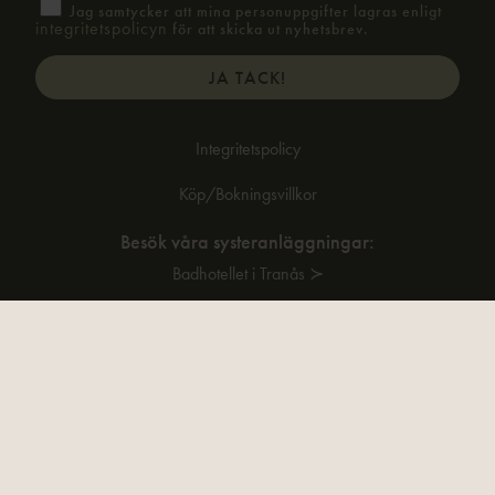
Jag samtycker att mina personuppgifter lagras enligt
integritetspolicyn
för att skicka ut nyhetsbrev.
Integritetspolicy
Köp/Bokningsvillkor
Besök våra systeranläggningar:
Badhotellet i Tranås ≻
Hedenlundaslott ≻
Sturup Raceway ≻
Ändra dina kakinställningar